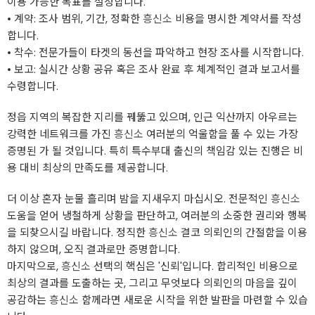
이용 가능한 목표를 설정합니다.
• ​계약: 조사 범위, 기간, 정확한
흥신소
비용을 명시한 계약서를 작성
합니다.
• ​착수: 전문가들이 타겟의 동선을 파악하고 현장 조사를 시작합니다.
• ​보고: 실시간 상황 공유 혹은 조사 완료 후 체계적인 결과 보고서를
수령합니다.
​정읍 지역의 복잡한 지리를 꿰뚫고 있으며, 인근 익산까지 아우르는
강력한 네트워크를 가진
흥신소
여러분의 억울함을 풀 수 있는 가장
증명된 가 될 것입니다. 특히 특수부대 출신의 책임감 있는 진행은 비
용 대비 최상의 만족도를 제공합니다.
​더 이상 혼자 눈물 흘리며 밤을 지새우지 마십시오. 전문적인
흥신소
도움을 얻어 냉철하게 상황을 판단하고, 여러분의 소중한 권리와 행복
을 되찾으시길 바랍니다. 정직한
흥신소
결코 의뢰인의 간절함을 이용
하지 않으며, 오직 결과로만 증명합니다.
​마지막으로,
흥신소
선택의 핵심은 '신뢰'입니다. 합리적인 비용으로
최상의 결과를 도출하는 곳, 그리고 무엇보다 의뢰인의 마음을 깊이
공감하는
흥신소
함께라면 새로운 시작을 위한 발판을 마련할 수 있습