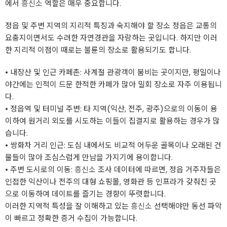
에서
흥신소
역할은 매우 중요합니다.
정읍 및 주변 지역의 지리적 특징과 숙지해야 할 장소 ​정읍은 교통의
요충지이면서도 수려한 자연경관을 자랑하는 곳입니다. 하지만 이러
한 지리적 이점이 때로는 불륜의 장소로 활용되기도 합니다.
• ​내장산 및 인근 카페촌: 사계절 관광객이 붐비는 곳이지만, 평일이나
야간에는 인적이 드문 한적한 카페가 많아 밀회 장소로 자주 이용됩니
다.
• ​정읍역 및 터미널 주변: 타 지역(익산, 전주, 광주)으로의 이동이 용
이하여 원거리 외도를 시도하는 이들이 집결지로 활용하는 경우가 많
습니다.
• ​쌍화차 거리 인근: 도심 내에서도 비교적 어두운 골목이나 오래된 건
물들이 많아 조심스럽게 만남을 가지기에 용이합니다.
• ​주변 도시로의 이동:
흥신소
조사 데이터에 따르면, 정읍 거주자들은
인접한 익산이나 전주의 대형 쇼핑몰, 영화관 등 인프라가 갖춰진 곳
으로 이동하여 데이트를 즐기는 경향이 뚜렷합니다.
​이러한 지역적 특성을 잘 이해하고 있는
흥신소
선택해야만 동선 파악
이 빠르고 정확한 증거 수집이 가능합니다.