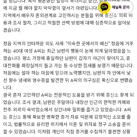
을 남깁니다. 특히 평온했던 일상이 무너지는 순간, 당황스러운 마음
에 지금 뭘 해야 할지 막막함이 앞서기 마련입니다. 오늘은 전북 정읍
지역에서 배우자 혼외관계로 고민하시는 분들을 위해
흥신소
의뢰 비
용과 조사 절차, 그리고 적절한 선택 방법에 대해 심층적으로 알아보
겠습니다.
정읍 지역의 안타까운 외도 사례: "익숙한 곳에서의 배신" ​정읍에 거주
하는 40대 여성 A씨는 최근 남편의 행동이 눈에 띄게 달라졌음을 느
꼈습니다. 평소 가정에 충실하던 남편이 갑자기 야근이 잦아지고, 휴
대전화를 화장실까지 들고 가는 등 수상한 낌새를 보였기 때문입니다.
처음에는 설마 하는 마음에 믿으려 노력했지만, 남편의 차 안에서 낯
선 향수 냄새와 영수증을 발견한 뒤 A씨의 의구심은 확신으로 변했습
니다.
​결국 혼자 고민하던 A씨는 전문적인 도움을 받기 위해
흥신소
찾게 되
었습니다. 조사 결과, 남편은 주말마다 내장산 인근의 한적한 카페와
전주 외곽의 숙박업소에서 상간녀와 밀회를 즐기고 있었습니다. A씨
는
흥신소
통해 확보한 명확한 증거 자료 덕분에 감정적인 소모를 줄
이고, 법률적으로 유리한 위치에서 이혼 및 위자료 청구 소송을 준비
할 수 있었습니다. 이처럼 개인이 직접 증거를 수집하기 불편한 상황