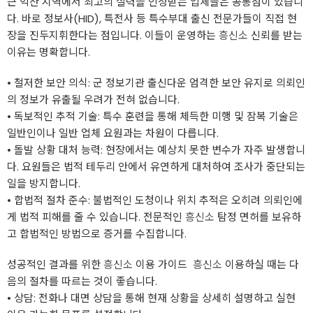
근 익산 지역에서 최고의 실력을 인정받는 업체들은 공통점이 있습니
다. 바로 정보사(HID), 특전사 등 특수부대 출신 전문가들이 직접 현
장을 진두지휘한다는 점입니다. 이들이 운영하는
흥신소
신뢰를 받는
이유는 명확합니다.
• ​철저한 보안 의식: 군 정보기관 출신다운 엄격한 보안 유지로 의뢰인
의 정보가 유출될 우려가 전혀 없습니다.
• ​독보적인 추적 기술: 특수 훈련을 통해 체득한 미행 및 잠복 기술은
일반인이나 일반 업체 요원과는 차원이 다릅니다.
• ​돌발 상황 대처 능력: 현장에서는 예상치 못한 변수가 자주 발생합니
다. 요원들은 법적 테두리 안에서 유연하게 대처하여 조사가 중단되는
일을 방지합니다.
• ​합법적 절차 준수: 불법적인 도청이나 위치 추적은 오히려 의뢰인에
게 법적 피해를 줄 수 있습니다. 전문적인
흥신소
탐정 면허를 보유하
고 합법적인 방법으로 증거를 수집합니다.
성공적인 결과를 위한
흥신소
이용 가이드 ​
흥신소
이용하실 때는 다
음의 절차를 따르는 것이 좋습니다.
• ​상담: 전화나 대면 상담을 통해 현재 상황을 상세히 설명하고 실현